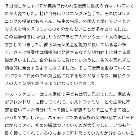
５日間しかもすべてが英語で行われる授業に最初の頃はついていく
のが大変でした。特に自分はリスニングが苦手で、その頃はリス
ニングの授業はもちろん、先生の指示、外国人と話しているとき
でさえも何を言っているのか分からないことが多々ありました。
この語学研修には他にサウジアラビア人やクウェート人の学生も
参加していました。彼らは元々英会話能力が長けている者が多
く、さらに授業中は積極的に発言するなど英語力向上に対する意
識が違いました。自分も彼らに負けないように、失敗を恐れずに
積極的に発言するようになりました。そして授業を重ねていくご
とに徐々に自分の中の英会話に対する恐れがなくなり、同じクラ
スの人と英語で話せるようになっていきました。
ホストファミリーは５人家族で子どもは男３兄弟でした。家族皆
がフレンドリーに接してくれて、ホストファミリーとの生活に不
安を抱いていた自分にとって優しい家族のもとで生活できて嬉し
かったです。しかし、ネイティブである家族の英語の話すスピード
はかなり速く、初めの頃はついていくのが大変でした。いつも仲
良く接してくれているのもあって何を言っているのか分からないと