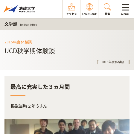
アクセス
LANGUAGE
検索
MENU
文学部
Faculty of Letters
2015年度 体験談
UCD秋学期体験談
2015年度 体験談
最高に充実した３ヵ月間
掲載当時２年 Sさん