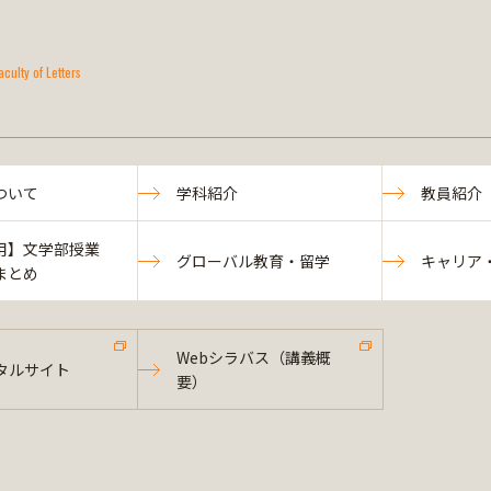
aculty of Letters
ついて
学科紹介
教員紹介
用】文学部授業
グローバル教育・留学
キャリア
まとめ
Webシラバス（講義概
タルサイト
要）