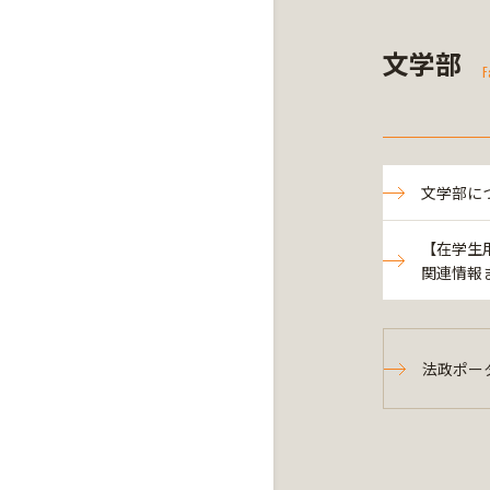
文学部
F
文学部に
【在学生
関連情報
法政ポー