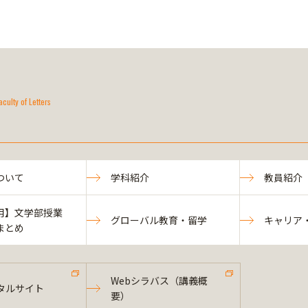
aculty of Letters
ついて
学科紹介
教員紹介
用】文学部授業
グローバル教育・留学
キャリア
まとめ
Webシラバス（講義概
タルサイト
要）