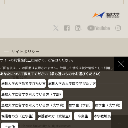
サイトポリシー
サイトの利便性向上に向けて、ご協力ください。
プライバシーポリシー
ご回答後は、この画面は表示されません。取得した情報は統計情報として利用します。
あなたについて教えてください（最も近いものをお選びください）
情報公開
法政大学の学部で学びたい方
法政大学の大学院で学びたい方
採用情報
法政大学に留学を考えている方（学部）
教職員の方へ
法政大学に留学を考えている方（大学院）
在学生（学部）
在学生（大学院）
保護者の方（在学生）
保護者の方（受験生）
卒業生
本学教職員
Copyright © Hosei University. All rights reserved.
その他