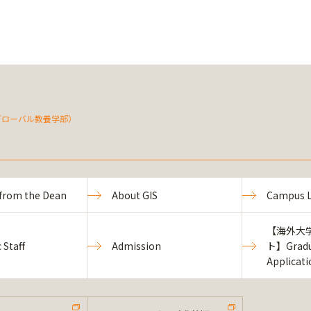
（グローバル教養学部）
from the Dean
About GIS
Campus L
【海外大
 Staff
Admission
ト】Gradu
Applicat