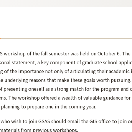
S workshop of the fall semester was held on October 6. The s
rsonal statement, a key component of graduate school applic
 of the importance not only of articulating their academic i
he underlying reasons that make these goals worth pursuing.
 of presenting oneself as a strong match for the program and
ims. The workshop offered a wealth of valuable guidance for 
 planning to prepare one in the coming year.
who wish to join GSAS should email the GIS office to join o
 materials from previous workshops.