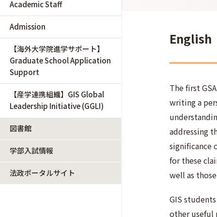
Academic Staff
Admission
English
【海外大学院進学サポート】
Graduate School Application
Support
The first GSA
【産学連携組織】GIS Global
writing a pe
Leadership Initiative (GGLI)
understanding
図書館
addressing t
significance
学部入試情報
for these cla
法政ポータルサイト
well as those
GIS students 
other useful