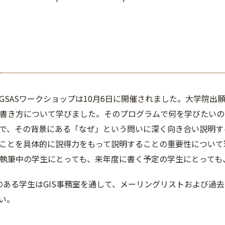
GSASワークショップは10月6日に開催されました。大学院出願の
entの書き方について学びました。そのプログラムで何を学びた
で、その背景にある「なぜ」という問いに深く向き合い説明す
ことを具体的に説得力をもって説明することの重要性について理解
entを執筆中の学生にとっても、来年度に書く予定の学生にとって
味のある学生はGIS事務室を通して、メーリングリストおよび
い。