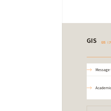
GIS
GIS
Message 
Academic