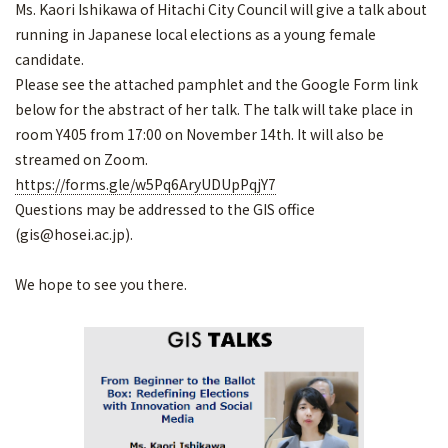
Ms. Kaori Ishikawa of Hitachi City Council will give a talk about
running in Japanese local elections as a young female
candidate.
Please see the attached pamphlet and the Google Form link
below for the abstract of her talk. The talk will take place in
room Y405 from 17:00 on November 14th. It will also be
streamed on Zoom.
https://forms.gle/w5Pq6AryUDUpPqjY7
Questions may be addressed to the GIS office
(gis@hosei.ac.jp).
We hope to see you there.