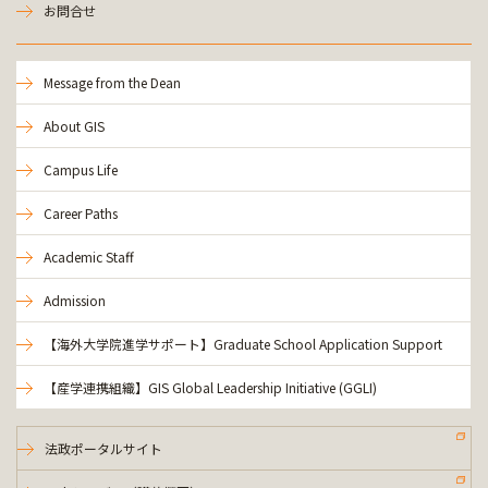
お問合せ
Message from the Dean
About GIS
Campus Life
Career Paths
Academic Staff
Admission
【海外大学院進学サポート】Graduate School Application Support
【産学連携組織】GIS Global Leadership Initiative (GGLI)
法政ポータルサイト