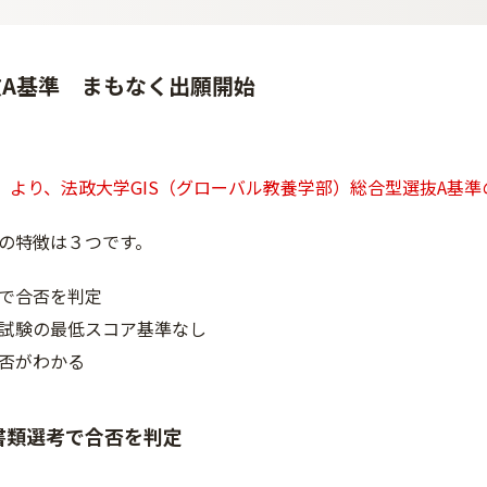
A基準 まもなく出願開始
火）より、法政大学GIS（グローバル教養学部）総合型選抜A基
の特徴は３つです。
で合否を判定
試験の最低スコア基準なし
否がわかる
書類選考で合否を判定