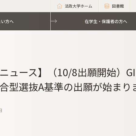
法政大学ホーム
図書館
たい方へ
在学生・保護者の方へ
ニュース】（10/8出願開始）G
合型選抜A基準の出願が始まり
日