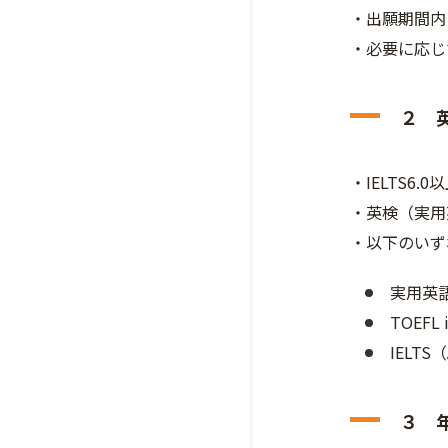
・出願期間内
・必要に応じ
２ 
・IELTS6
・英検（実用
・以下のいず
実用英
TOEFL 
IELTS
３ 