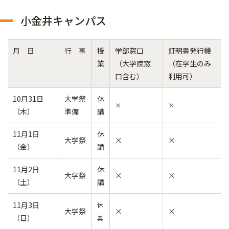
小金井キャンパス
月 日
行 事
授
学部窓口
証明書発行機
業
（大学院窓
（在学生のみ
口含む）
利用可）
10月31日
大学祭
休
×
×
（木）
準備
講
11月1日
休
大学祭
×
×
（金）
講
11月2日
休
大学祭
×
×
（土）
講
11月3日
休
大学祭
×
×
（日）
業