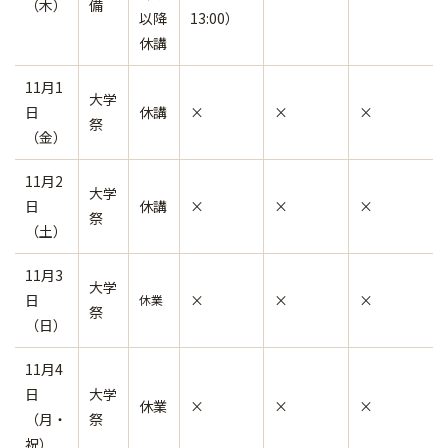
（木）
備
以降
13:00）
休講
11月1
大学
日
休講
×
×
×
祭
（金）
11月2
大学
日
休講
×
×
×
祭
（土）
11月3
大学
日
×
×
×
休業
祭
（日）
11月4
日
大学
休業
×
×
×
（月・
祭
祝）