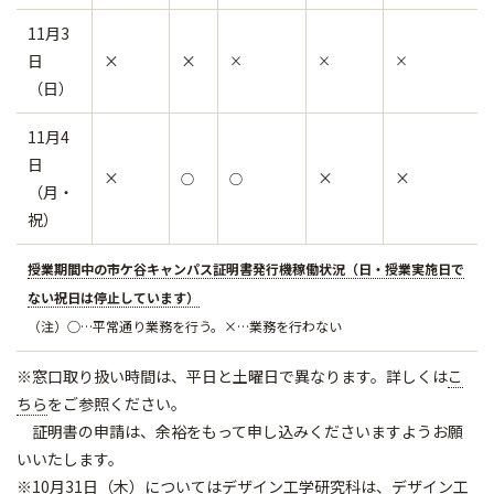
11月3
日
×
×
×
×
×
（日）
11月4
日
×
×
×
○
○
（月・
祝）
授業期間中の市ケ谷キャンパス証明書発行機稼働状況（日・授業実施日で
ない祝日は停止しています）
（注）○…平常通り業務を行う。×…業務を行わない
※窓口取り扱い時間は、平日と土曜日で異なります。詳しくは
こ
ちら
をご参照ください。
証明書の申請は、余裕をもって申し込みくださいますようお願
いいたします。
※10月31日（木）についてはデザイン工学研究科は、デザイン工