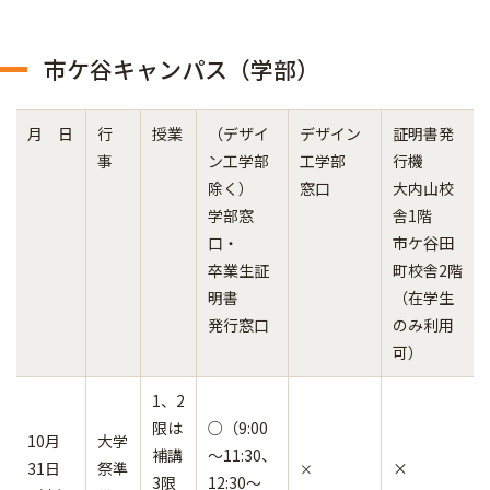
市ケ谷キャンパス（学部）
月 日
行
授業
（デザイ
デザイン
証明書発
事
ン工学部
工学部
行機
除く）
窓口
大内山校
学部窓
舎1階
口・
市ケ谷田
卒業生証
町校舎2階
明書
（在学生
発行窓口
のみ利用
可）
1、2
限は
○（9:00
10月
大学
補講
～11:30、
31日
祭準
×
×
3限
12:30～