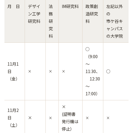
月 日
デザイ
法
IM研究科
政策創
左記以外
ン工学
務
造研究
の
研究科
研
科
市ケ谷キ
究
ャンパス
科
の大学院
○
（9:00
11月1
～
日
11:30、
○
×
×
×
（金）
12:30
～
17:00）
×
11月2
(証明書
日
×
×
×
×
発行機は
（土）
停止）