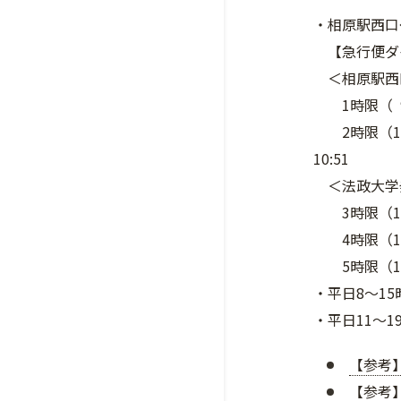
・相原駅西口
【急行便ダイ
＜相原駅西
1時限（ 9:2
2時限（11:1
10:51
＜法政大学
3時限（15:20
4時限（17:1
5時限（19:
・平日8～1
・平日11～
【参考
【参考