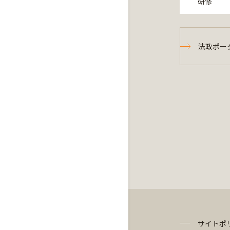
研修
法政ポー
サイトポ