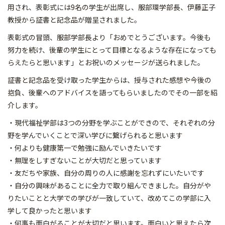
用され、表彰式には9名の学生が出席し、服部環学部長、伊藤正子
教授から証書と記念品が贈呈されました。
表彰式の冒頭、服部学部長より「おめでとうございます。今後も
努力を続け、後輩の学生にとって目標となるような存在になっても
らえたらと思います」とお祝いのメッセージが送られました。
証書と記念品を受け取った学生からは、授与された感想や今後の
抱負、後輩へのアドバイスを語ってもらいましたのでその一部を紹
介します。
・現代福祉学部は3つの分野を学ぶことができので、それぞれの分
野を学んでいくことで深い学びに繋げられると思います
・何よりも健康第一で勉強に励んでいきたいです
・無理をしすぎないことが大切だと思っています
・友だちや家族、自分の周りの人に感謝を忘れずにいたいです
・自分の興味があることに全力で取り組んできました。自分がや
りたいことと大学での学びが一致していて、改めてこの学部に入
学して良かったと思います
・何事も面白がることが大切だと思います。面白いと思えたら次