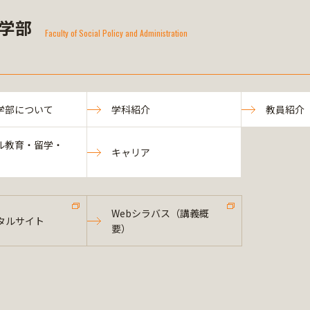
学部
Faculty of Social Policy and Administration
学部について
学科紹介
教員紹介
ル教育・留学・
キャリア
Webシラバス（講義概
タルサイト
要）