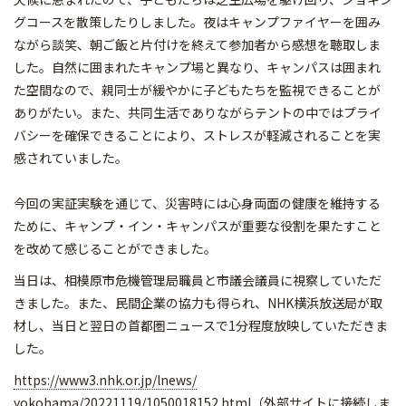
グコースを散策したりしました。夜はキャンプファイヤーを囲み
ながら談笑、
朝ご飯と片付けを終えて参加者から感想を聴取しま
した。自然に囲まれたキャンプ場と異なり、
キャンパスは囲まれ
た空間なので、
親同士が緩やかに子どもたちを監視できることが
ありがたい。
また、
共同生活でありながらテントの中ではプライ
バシーを確保できるこ
とにより、ストレスが軽減されることを実
感されていました。
今回の実証実験を通じて、
災害時には心身両面の健康を維持する
ために、キャンプ・イン・
キャンパスが重要な役割を果たすこと
を改めて感じることができま
した。
当日は、
相模原市危機管理局職員と市議会議員に視察していただ
きました。
また、民間企業の協力も得られ、NHK横浜放送局が取
材し、
当日と翌日の首都圏ニュースで1分程度放映していただきま
した。
https://www3.nhk.or.jp/lnews/
yokohama/20221119/1050018152.
html
（外部サイトに接続しま