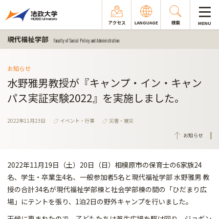
アクセス
LANGUAGE
検索
MENU
現代福祉学部
Faculty of Social Policy and Administration
お知らせ
水野雅男教授が『キャンプ・イン・キャン
パス実証実験2022』を実施しました。
2022年11月23日
イベント・行事
災害・被災
お知らせ
2022年11月19日（土）20日（日）相模原市の保育士の6家族24
名、学生・卒業生4名、
一般参加者5名と現代福祉学部 水野雅男 教
授の合計34名が現代福祉学部棟と社会学部棟の間の「ひだまり広
場」
にテントを張り、1泊2日の野外キャンプを行いました。
天候に恵まれたので、子どもたちは芝生広場を駆け回り、
ジョギン