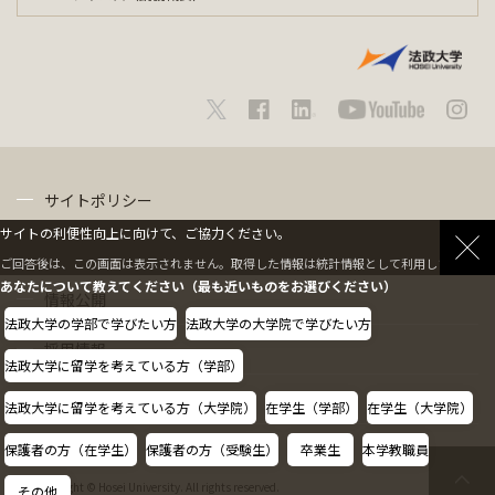
サイトポリシー
サイトの利便性向上に向けて、ご協力ください。
プライバシーポリシー
ご回答後は、この画面は表示されません。取得した情報は統計情報として利用します。
あなたについて教えてください（最も近いものをお選びください）
情報公開
法政大学の学部で学びたい方
法政大学の大学院で学びたい方
採用情報
法政大学に留学を考えている方（学部）
教職員の方へ
法政大学に留学を考えている方（大学院）
在学生（学部）
在学生（大学院）
保護者の方（在学生）
保護者の方（受験生）
卒業生
本学教職員
Copyright © Hosei University. All rights reserved.
その他