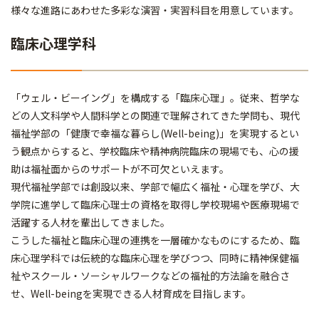
様々な進路にあわせた多彩な演習・実習科目を用意しています。
臨床心理学科
「ウェル・ビーイング」を構成する「臨床心理」。従来、哲学な
どの人文科学や人間科学との関連で理解されてきた学問も、現代
福祉学部の「健康で幸福な暮らし(Well-being)」を実現するとい
う観点からすると、学校臨床や精神病院臨床の現場でも、心の援
助は福祉面からのサポートが不可欠といえます。
現代福祉学部では創設以来、学部で幅広く福祉・心理を学び、大
学院に進学して臨床心理士の資格を取得し学校現場や医療現場で
活躍する人材を輩出してきました。
こうした福祉と臨床心理の連携を一層確かなものにするため、臨
床心理学科では伝統的な臨床心理を学びつつ、同時に精神保健福
祉やスクール・ソーシャルワークなどの福祉的方法論を融合さ
せ、Well-beingを実現できる人材育成を目指します。