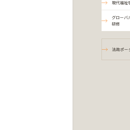
現代福祉
グローバ
研修
法政ポー