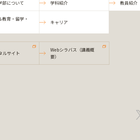
学部について
学科紹介
教員紹介
ル教育・留学・
キャリア
Webシラバス（講義概
タルサイト
要）