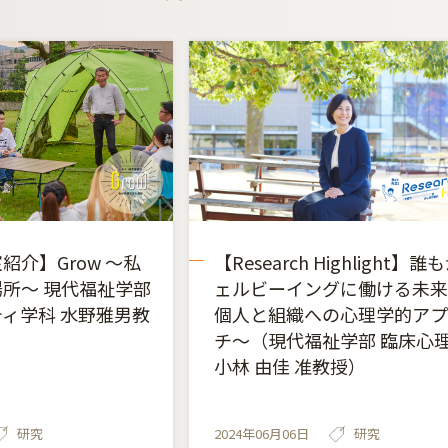
紹介】Grow ～私
【Research Highlight】誰
所～ 現代福祉学部
ェルビーイングに働ける未来
ィ学科 水野雅男教
個人と組織への心理学的アプ
チ～（現代福祉学部 臨床心
小林 由佳 准教授）
研究
2024年06月06日
研究