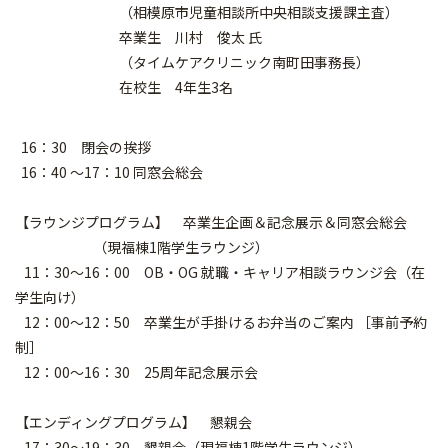
（相模原市児童相談所中央相談支援課主査）
卒業生 川村 俊太 氏
（タイムケアクリニック南町田事務長）
在校生 4年生3名
16：30 閉会の挨拶
16：40 ～17：10 同窓会総会
【ラウンジプログラム】 卒業生企画＆記念展示＆同窓会総会
（現福棟1階学生ラウンジ）
11：30～16：00 OB・OG 就職・キャリア相談ラウンジ会（在
学生向け）
12：00～12：50 卒業生が手掛けるお弁当のご案内 ［事前予約
制］
12：00～16：30 25周年記念展示会
【エンディングプログラム】 懇親会
17：30～19：30 懇親会（現福棟1階学生ラウンジ）