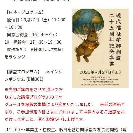
【日時・プログラム】
開催日：9月27日（土）11：30
～16：30
同窓会総会：16：40～17：
10 懇親会：17：30～19：30
開催場所： B棟301、現福棟1
階ラウンジ
【講堂プログラム】 メインシ
ンポジウム (B棟301)
※当初ご案内をさせて頂いてお
りました講演プログラムのスケ
ジ
ュールを諸般の事情により変更いたしました。 直前の連絡と
なり、
ご参加予定の皆さまにおかれましては多大なるご迷惑をお
かけしますこ
と、深くお詫び申し上げます。
11：00 ～ 卒業生・在校生、
職員を含む関係者の方 受付開始（現