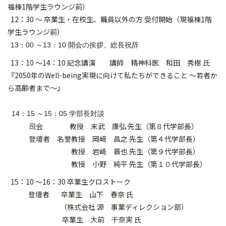
福棟1階学生ラウンジ前）
12：30 ～ 卒業生・在校生、
職員以外の方 受付開始（現福棟1階
学生ラウンジ前）
13：00 ～13：10 開会の挨拶、総長祝辞
13：10 ～14：10 記念講演 講師 精神科医 和田 秀樹 氏
『2050年のWell-
being実現に向けて私たちができること ～若者か
ら高齢者まで～』
14：15 ～15：05 学部長対談
司会 教授 末武 康弘 先生（第８代学部長）
登壇者 名誉教授 岡﨑 昌之 先生（第４代学部長）
教授 岩崎 晋也 先生（第９代学部長）
教授 小野 純平 先生（第１０代学部長）
15：10 ～16：30 卒業生クロストーク
登壇者 卒業生 山下 春奈 氏
（株式会社 源 事業ディレクション部）
卒業生 大前 千奈実 氏