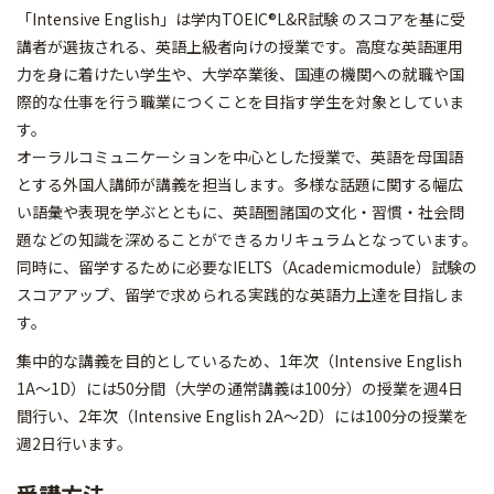
「Intensive English」は学内TOEIC®L&R試験 のスコアを基に受
講者が選抜される、英語上級者向けの授業です。高度な英語運用
力を身に着けたい学生や、大学卒業後、国連の機関への就職や国
際的な仕事を行う職業につくことを目指す学生を対象としていま
す。
オーラルコミュニケーションを中心とした授業で、英語を母国語
とする外国人講師が講義を担当します。多様な話題に関する幅広
い語彙や表現を学ぶとともに、英語圏諸国の文化・習慣・社会問
題などの知識を深めることができるカリキュラムとなっています。
同時に、留学するために必要なIELTS（Academicmodule）試験の
スコアアップ、留学で求められる実践的な英語力上達を目指しま
す。
集中的な講義を目的としているため、1年次（Intensive English
1A～1D）には50分間（大学の通常講義は100分）の授業を週4日
間行い、2年次（Intensive English 2A～2D）には100分の授業を
週2日行います。