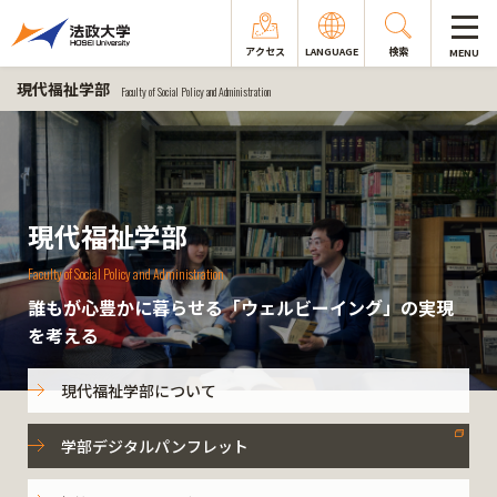
アクセス
LANGUAGE
検索
MENU
現代福祉学部
Faculty of Social Policy and Administration
現代福祉学部
Faculty of Social Policy and Administration
誰もが心豊かに暮らせる「ウェルビーイング」の実現
を考える
現代福祉学部について
学部デジタルパンフレット