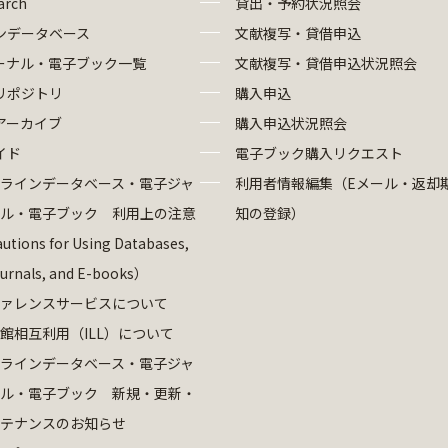
arch
貸出・予約状況照会
ンデータベース
文献複写・貸借申込
ーナル・電子ブック一覧
文献複写・貸借申込状況照会
リポジトリ
購入申込
アーカイブ
購入申込状況照会
イド
電子ブック購入リクエスト
ラインデータベース・電子ジャ
利用者情報編集（Eメール・返却
ル・電子ブック 利用上の注意
知の登録）
utions for Using Databases,
ournals, and E-books）
ァレンスサービスについて
館相互利用（ILL）について
ラインデータベース・電子ジャ
ル・電子ブック 新規・更新・
テナンスのお知らせ