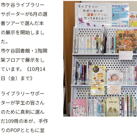
市ケ谷ライブラリー
サポーターが6月の選
書ツアーで選んだ本
の展示を開始しまし
た。
市ケ谷図書館・1階開
架フロアで展示をし
ています。《10月14
日（金）まで》
ライブラリーサポー
ターが学生の皆さん
のために真剣に選ん
だ109冊の本が、手作
りのPOPとともに並