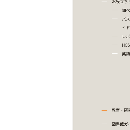
お役立ち
調べ
パス
イド
レポ
HOS
英語
教育・研
図書館ガ