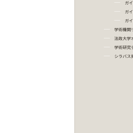
ガイ
ガイ
ガイ
学術機関
法政大学
学術研究
シラバス