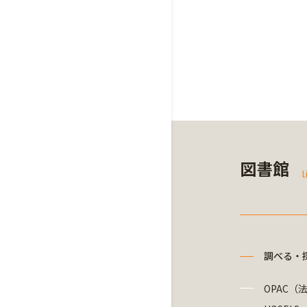
図書館
L
調べる・
OPAC（