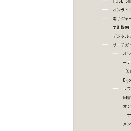
HOSEI Se
オンライ
電子ジャ
学術機関
デジタル
サーチガ
オン
ーナ
（Ca
E-j
レフ
図書
オン
ーナ
メン