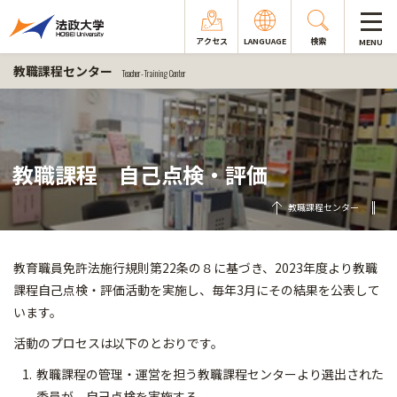
アクセス
LANGUAGE
検索
MENU
教職課程センター
Teacher-Training Center
教職課程 自己点検・評価
教職課程センター
教育職員免許法施行規則第22条の８に基づき、2023年度より教職
課程自己点検・評価活動を実施し、毎年3月にその結果を公表して
います。
活動のプロセスは以下のとおりです。
教職課程の管理・運営を担う教職課程センターより選出された
委員が、自己点検を実施する。