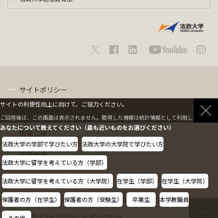
サイトポリシー
サイトの利便性向上に向けて、ご協力ください。
プライバシーポリシー
ご回答後は、この画面は表示されません。取得した情報は統計情報として利用します。
あなたについて教えてください（最も近いものをお選びください）
情報公開
法政大学の学部で学びたい方
法政大学の大学院で学びたい方
採用情報
法政大学に留学を考えている方（学部）
教職員の方へ
法政大学に留学を考えている方（大学院）
在学生（学部）
在学生（大学院）
保護者の方（在学生）
保護者の方（受験生）
卒業生
本学教職員
Copyright © Hosei University. All rights reserved.
その他