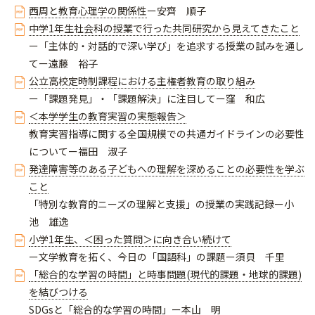
西周と教育心理学の関係性
ー安齊 順子
中学1年生社会科の授業で行った共同研究から見えてきたこと
ー「主体的・対話的で深い学び」を追求する授業の試みを通し
てー遠藤 裕子
公立高校定時制課程における主権者教育の取り組み
ー「課題発見」・「課題解決」に注目してー窪 和広
＜本学学生の教育実習の実態報告＞
教育実習指導に関する全国規模での共通ガイドラインの必要性
についてー福田 淑子
発達障害等のある子どもへの理解を深めることの必要性を学ぶ
こと
「特別な教育的ニーズの理解と支援」の授業の実践記録ー小
池 雄逸
小学1年生、＜困った質問＞に向き合い続けて
ー文学教育を拓く、今日の「国語科」の課題ー須貝 千里
「総合的な学習の時間」と時事問題(現代的課題・地球的課題)
を結びつける
SDGsと「総合的な学習の時間」ー本山 明