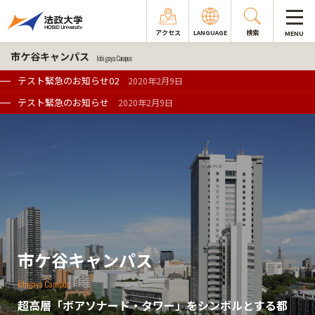
アクセス
LANGUAGE
検索
MENU
市ケ谷キャンパス
Ichigaya Campus
テスト緊急のお知らせ02
2020年2月9日
テスト緊急のお知らせ
2020年2月9日
市ケ谷キャンパス
Ichigaya Campus
超高層「ボアソナード・タワー」をシンボルとする都