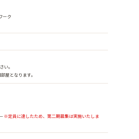
ン
ワーク
ン
さい。
相部屋となります。
）
）
※定員に達したため、第二期募集は実施いたしま