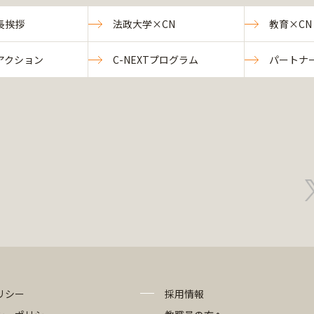
長挨拶
法政大学×CN
教育×CN
アクション
C-NEXTプログラム
パートナ
リシー
採用情報