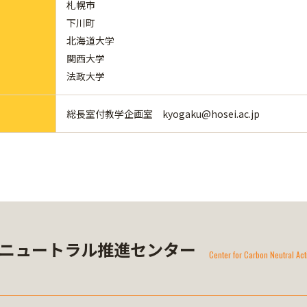
札幌市
下川町
北海道大学
関西大学
法政大学
総長室付教学企画室 kyogaku@hosei.ac.jp
ニュートラル推進センター
Center for Carbon Neutral 