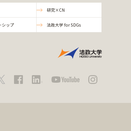
研究×CN
ーシップ
法政大学 for SDGs