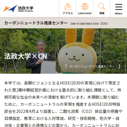
アクセス
LANGUAGE
検索
MENU
カーボンニュートラル推進センター
Center for Carbon Neutral Action（CCNA）
法政大学×CN
カーボンニュートラル推進センター
本学では、長期ビジョンとなるHOSEI2030の実現に向けて策定さ
れた第2期中期経営計画における重点的に取り組む課題として、持
続可能な社会の未来への貢献を掲げています。本課題に取り組む
ために、カーボンニュートラルの実現を推進するHOSEI2030特設
部会を2022年4月より設置し、二酸化炭素（CO2）排出量の把握や
目標設定、教育における人材育成、研究・技術開発、他大学・自
治体・企業等との連携などの面から、カーボンニュートラルに向