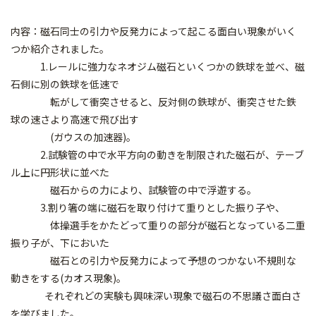
内容：磁石同士の引力や反発力によって起こる面白い現象がいく
つか紹介されました。
1.レールに強力なネオジム磁石といくつかの鉄球を並べ、磁
石側に別の鉄球を低速で
転がして衝突させると、反対側の鉄球が、衝突させた鉄
球の速さより高速で飛び出す
(ガウスの加速器)。
2.試験管の中で水平方向の動きを制限された磁石が、テーブ
ル上に円形状に並べた
磁石からの力により、試験管の中で浮遊する。
3.割り箸の端に磁石を取り付けて重りとした振り子や、
体操選手をかたどって重りの部分が磁石となっている二重
振り子が、下においた
磁石との引力や反発力によって予想のつかない不規則な
動きをする(カオス現象)。
それぞれどの実験も興味深い現象で磁石の不思議さ面白さ
を学びました。