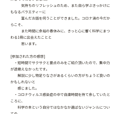
気持ちのリフレッシュのため、また自ら学ぶきっかけに
もなるバラエティーに
富んだお話を伺うことができました。コロナ渦の今だか
らこそ、
また時間に余裕の春休みに、きっと心に響く科学にまつ
わる1冊に出会えたことと
思います。
[参加された方の感想]
・短時間でサクサクと要点のみをご紹介頂いたので、集中力
が途絶えなかったです。
解説に少し物足りなさがあるくらいの方がちょうど良いの
かもしれないと
感じました。
・コロナウィルス感染症の中で自粛時間を持て余していたと
ころに、
科学の本という自分ではなかなか選ばないジャンルについ
ての