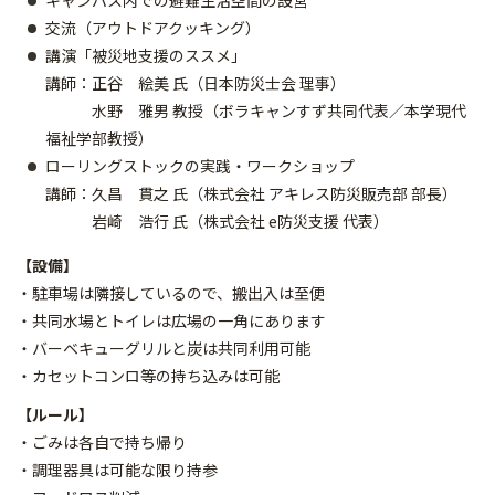
キャンパス内での避難生活空間の設営
交流（アウトドアクッキング）
講演「被災地支援のススメ」
講師：正谷 絵美 氏（日本防災士会 理事）
水野 雅男 教授（ボラキャンすず共同代表／本学現代
福祉学部教授）
ローリングストックの実践・ワークショップ
講師：久昌 貫之 氏（株式会社 アキレス防災販売部 部長）
岩崎 浩行 氏（株式会社 e防災支援 代表）
【設備】
・駐車場は隣接しているので、搬出入は至便
・共同水場とトイレは広場の一角にあります
・バーベキューグリルと炭は共同利用可能
・カセットコンロ等の持ち込みは可能
【ルール】
・ごみは各自で持ち帰り
・調理器具は可能な限り持参