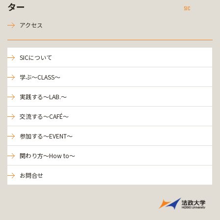
ター
SIC
アクセス
SICについて
学ぶ～CLASS～
実践する～LAB.～
交流する～CAFÉ～
参加する～EVENT～
関わり方～How to～
お問合せ