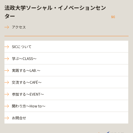
法政大学ソーシャル・イノベーションセン
ター
SIC
アクセス
SICについて
学ぶ～CLASS～
実践する～LAB.～
交流する～CAFÉ～
参加する～EVENT～
関わり方～How to～
お問合せ