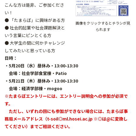
こんな方は是非、ご参加くださ
い！
● 「たまらぼ」に興味がある方
画像をクリックするとチラシが見
● 社会的起業や社会課題解決と
られます
いう言葉にピンとくる方
● 大学生の間に何かチャレンジ
してみたいと思っている方
日時：
・5月20日（水）昼休み・13:00-13:30
会場：社会学部食堂棟・Patio
・5月21日（木）昼休み・13:00-13:30
会場：経済学部棟・mogoo
※
たまらぼエントリーには、エントリー説明会への参加が必須で
す。
ただし、いずれの回にも参加ができない場合には、たまらぼ事
務局メールアドレス（t-soil◎ml.hosei.ac.jp ※◎は@に変換し
てください）までご相談ください。