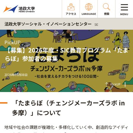
アクセス
LANGUAGE
検索
MENU
法政大学ソーシャル・イノベーションセンター
SIC
PickUP
【募集】2026年度・SIC教育プログラム「たま
らぼ」参加者の募集
2026年05月08日
PickUP
「たまらぼ（チェンジメーカーズラボ in
多摩）」について
地域や社会の課題が複雑化・多様化していく中、創造的なアイディ