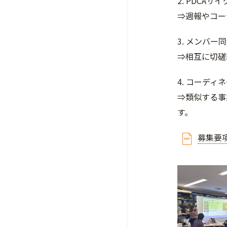
2. PDCA
⇒週報やコー
3. メンバー
⇒相互に切磋
4. コーデ
⇒類似する事
す。
募集要項