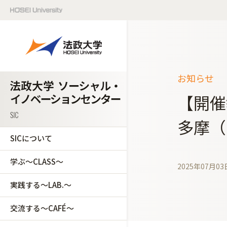
お知らせ
【開催
多摩（
SICについて
学ぶ～CLASS～
2025年07月03
実践する～LAB.～
交流する～CAFÉ～