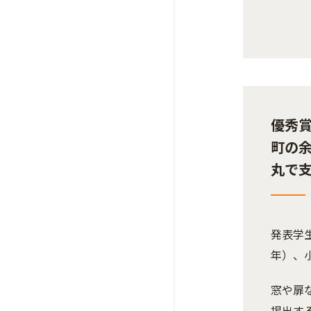
優秀賞
町の
丸で
発表学
年）、
窓や扉
掲出す