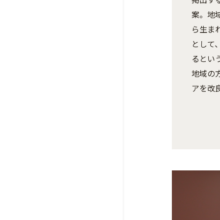
案。地
ら生ま
として
るとい
地域の
アを改