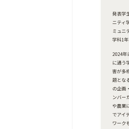
発表学
ニティ
ミュニ
学科1年
202
に通う
害が多
題とな
の企画
ンバー
や農業
でアイ
ワーク