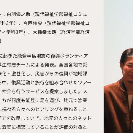
生：白羽優之助（現代福祉学部福祉コミュ
学科3年）、今西伶央（現代福祉学部福祉コ
ティ学科3年）、大槻幸太朗（経済学部経済
)
4年に起きた能登半島地震の復興ボランティア
学生有志チームによる発表。全国各地で災
様化・激甚化し、災害からの復興が地域課
る中、復興活動と旅行を組み合わせたツアー
・仲介を行うサービスを提案しました。メ
たちが何度も能登に足を運び、地元で漁業
に携わる方々へのヒアリングを重ねること
デアを改良していき、地元の人々とのネット
も着実に構築していることが評価の対象と