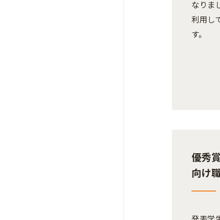
なりま
利用し
す。
優秀
向け
発表学