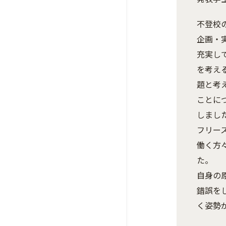
不登校
企画・
充実し
を考え
題と考
ことに
しまし
フリー
働く方
た。
自身の
錯誤を
く姿勢