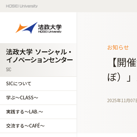
お知らせ
【開催
ぼ）」
SICについて
学ぶ～CLASS～
2025年11月07
実践する～LAB.～
交流する～CAFÉ～