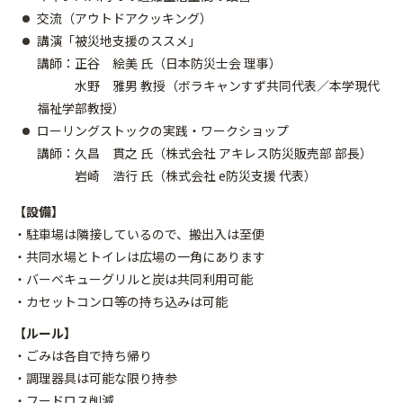
交流（アウトドアクッキング）
講演「被災地支援のススメ」
講師：正谷 絵美 氏（日本防災士会 理事）
水野 雅男 教授（ボラキャンすず共同代表／本学現代
福祉学部教授）
ローリングストックの実践・ワークショップ
講師：久昌 貫之 氏（株式会社 アキレス防災販売部 部長）
岩崎 浩行 氏（株式会社 e防災支援 代表）
【設備】
・駐車場は隣接しているので、搬出入は至便
・共同水場とトイレは広場の一角にあります
・バーベキューグリルと炭は共同利用可能
・カセットコンロ等の持ち込みは可能
【ルール】
・ごみは各自で持ち帰り
・調理器具は可能な限り持参
・フードロス削減