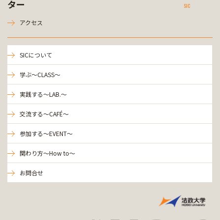
ター
SIC
アクセス
SICについて
学ぶ～CLASS～
実践する～LAB.～
交流する～CAFÉ～
参加する～EVENT～
関わり方～How to～
お問合せ