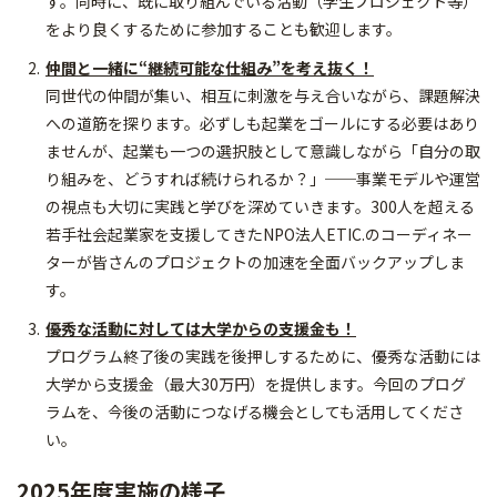
す。同時に、既に取り組んでいる活動（学生プロジェクト等）
をより良くするために参加することも歓迎します。
仲間と一緒に“継続可能な仕組み”を考え抜く！
同世代の仲間が集い、相互に刺激を与え合いながら、課題解決
への道筋を探ります。必ずしも起業をゴールにする必要はあり
ませんが、起業も一つの選択肢として意識しながら「自分の取
り組みを、どうすれば続けられるか？」──事業モデルや運営
の視点も大切に実践と学びを深めていきます。300人を超える
若手社会起業家を支援してきたNPO法人ETIC.のコーディネー
ターが皆さんのプロジェクトの加速を全面バックアップしま
す。
優秀な活動に対しては大学からの支援金も！
プログラム終了後の実践を後押しするために、優秀な活動には
大学から支援金（最大30万円）を提供します。今回のプログ
ラムを、今後の活動につなげる機会としても活用してくださ
い。
2025年度実施の様子