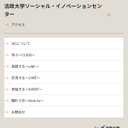
法政大学ソーシャル・イノベーションセン
ター
SIC
アクセス
SICについて
学ぶ～CLASS～
実践する～LAB.～
交流する～CAFÉ～
参加する～EVENT～
関わり方～How to～
お問合せ