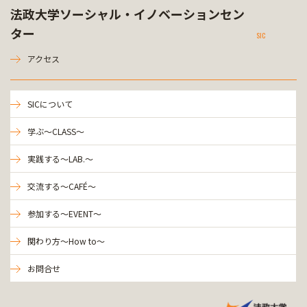
法政大学ソーシャル・イノベーションセン
ター
SIC
アクセス
SICについて
学ぶ～CLASS～
実践する～LAB.～
交流する～CAFÉ～
参加する～EVENT～
関わり方～How to～
お問合せ