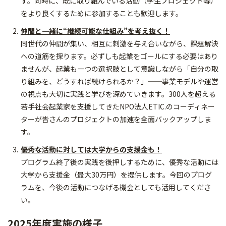
す。同時に、既に取り組んでいる活動（学生プロジェクト等）
をより良くするために参加することも歓迎します。
仲間と一緒に“継続可能な仕組み”を考え抜く！
同世代の仲間が集い、相互に刺激を与え合いながら、課題解決
への道筋を探ります。必ずしも起業をゴールにする必要はあり
ませんが、起業も一つの選択肢として意識しながら「自分の取
り組みを、どうすれば続けられるか？」──事業モデルや運営
の視点も大切に実践と学びを深めていきます。300人を超える
若手社会起業家を支援してきたNPO法人ETIC.のコーディネー
ターが皆さんのプロジェクトの加速を全面バックアップしま
す。
優秀な活動に対しては大学からの支援金も！
プログラム終了後の実践を後押しするために、優秀な活動には
大学から支援金（最大30万円）を提供します。今回のプログ
ラムを、今後の活動につなげる機会としても活用してくださ
い。
2025年度実施の様子