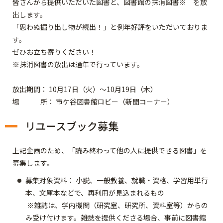
皆さんから提供いただいた図書と、図書館の抹消図書※ を放
出します。
「思わぬ掘り出し物が続出！」と例年好評をいただいておりま
す。
ぜひお立ち寄りください！
※抹消図書の放出は通年で行っています。
放出期間： 10月17日（火）～10月19日（木）
場 所： 市ケ谷図書館ロビー（新聞コーナー）
リユースブック募集
上記企画のため、「読み終わって他の人に提供できる図書」を
募集します。
募集対象資料： 小説、一般教養、就職・資格、学習用単行
本、文庫本などで、再利用が見込まれるもの
※雑誌は、学内機関（研究室、研究所、資料室等）からの
み受け付けます。雑誌を提供くださる場合、事前に図書館