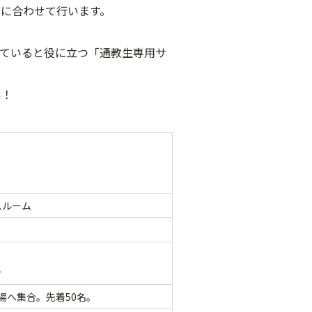
に合わせて行います。
っていると役に立つ「通教生専用サ
い！
スルーム
介
場へ集合。先着50名。