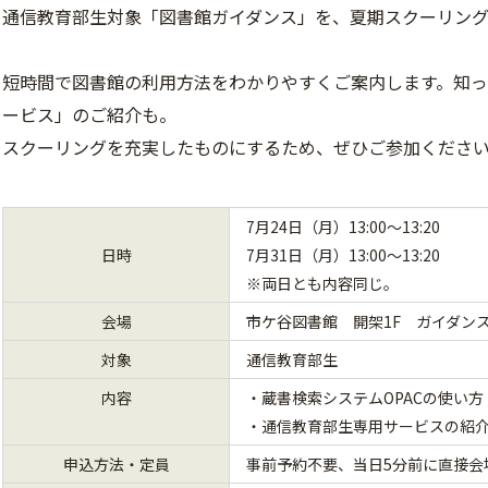
通信教育部生対象「図書館ガイダンス」を、夏期スクーリング
短時間で図書館の利用方法をわかりやすくご案内します。知
ービス」のご紹介も。
スクーリングを充実したものにするため、ぜひご参加くださ
7月24日（月）13:00～13:20
日時
7月31日（月）13:00～13:20
※両日とも内容同じ。
会場
市ケ谷図書館 開架1F ガイダン
対象
通信教育部生
内容
・蔵書検索システムOPACの使い方
・通信教育部生専用サービスの紹
申込方法・定員
事前予約不要、当日5分前に直接会