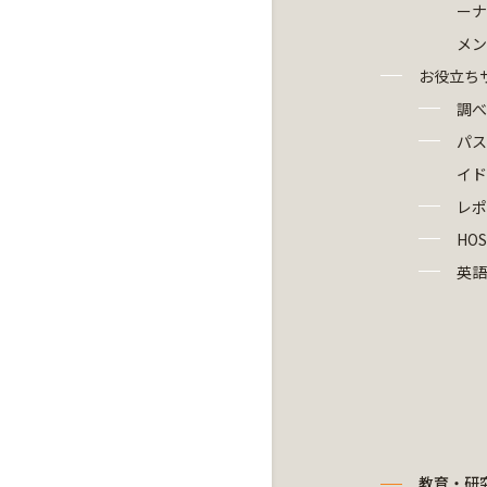
ーナ
メン
お役立ち
調べ
パス
イド
レポ
HOS
英語
教育・研