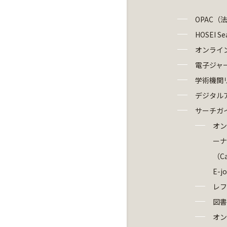
OPAC（
HOSEI Se
オンライ
電子ジャ
学術機関
デジタル
サーチガ
オン
ーナ
（Ca
E-j
レフ
図書
オン