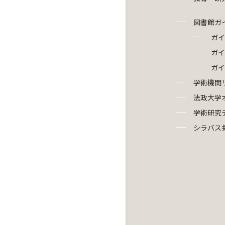
図書館ガ
ガイ
ガイ
ガイ
学術機関
法政大学
学術研究
シラバス