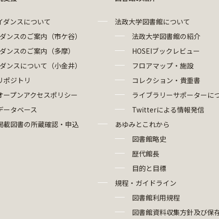
イダンスについて
法政大学図書館について
ダンスのご案内（市ケ谷）
法政大学図書館の紹介
ダンスのご案内（多摩）
HOSEIブックレビュー
ダンスについて（小金井）
フロアマップ・施設
リポジトリ
コレクション・貴重書
オープンアクセスポリシー
ライブラリーサポーターに
データベース
Twitterによる情報発信
掲載図書の所蔵確認・申込
あゆみとこれから
図書館略史
歴代館長
目的と目標
規程・ガイドライン
図書館利用規程
図書館資料収集方針及び保