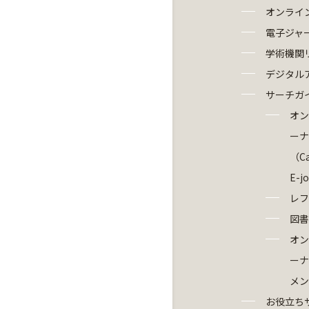
オンライ
電子ジャ
学術機関
デジタル
サーチガ
オン
ーナ
（Ca
E-j
レフ
図書
オン
ーナ
メン
お役立ち