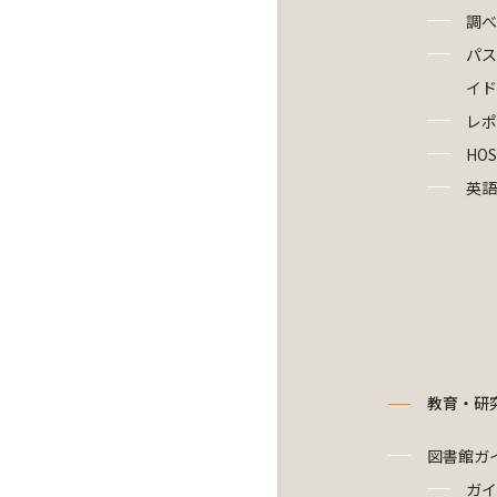
調べ
パス
イド
レポ
HOS
英語
教育・研
図書館ガ
ガイ