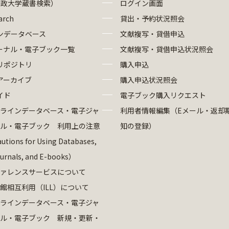
法政大学蔵書検索）
ログイン画面
arch
貸出・予約状況照会
ンデータベース
文献複写・貸借申込
ーナル・電子ブック一覧
文献複写・貸借申込状況照会
リポジトリ
購入申込
アーカイブ
購入申込状況照会
イド
電子ブック購入リクエスト
ラインデータベース・電子ジャ
利用者情報編集（Eメール・返却
ル・電子ブック 利用上の注意
知の登録）
utions for Using Databases,
ournals, and E-books）
ァレンスサービスについて
館相互利用（ILL）について
ラインデータベース・電子ジャ
ル・電子ブック 新規・更新・