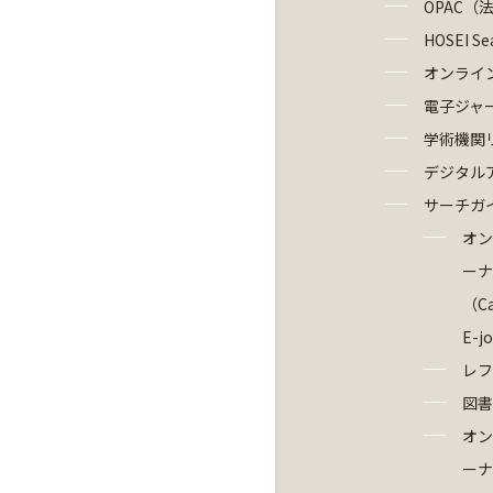
OPAC（
HOSEI Se
オンライ
電子ジャ
学術機関
デジタル
サーチガ
オン
ーナ
（Ca
E-j
レフ
図書
オン
ーナ