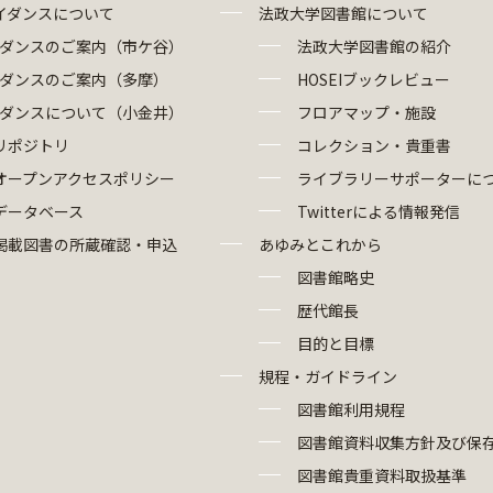
イダンスについて
法政大学図書館について
ダンスのご案内（市ケ谷）
法政大学図書館の紹介
ダンスのご案内（多摩）
HOSEIブックレビュー
ダンスについて（小金井）
フロアマップ・施設
リポジトリ
コレクション・貴重書
オープンアクセスポリシー
ライブラリーサポーターに
データベース
Twitterによる情報発信
掲載図書の所蔵確認・申込
あゆみとこれから
図書館略史
歴代館長
目的と目標
規程・ガイドライン
図書館利用規程
図書館資料収集方針及び保
図書館貴重資料取扱基準