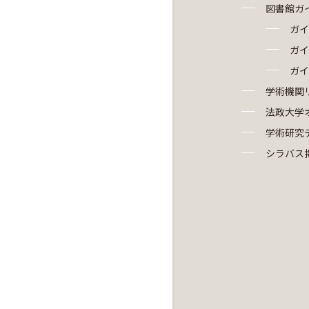
図書館ガ
ガイ
ガイ
ガイ
学術機関
法政大学
学術研究
シラバス