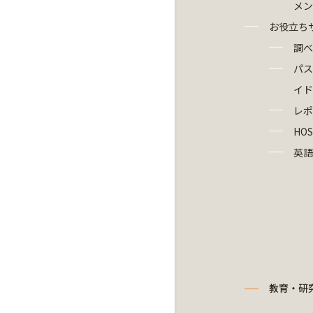
メン
お役立ち
調べ
パス
イド
レポ
HOS
英語
教育・研