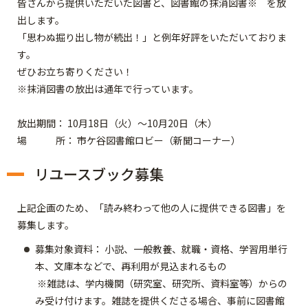
皆さんから提供いただいた図書と、図書館の抹消図書※ を放
出します。
「思わぬ掘り出し物が続出！」と例年好評をいただいておりま
す。
ぜひお立ち寄りください！
※抹消図書の放出は通年で行っています。
放出期間： 10月18日（火）～10月20日（木）
場 所： 市ケ谷図書館ロビー（新聞コーナー）
リユースブック募集
上記企画のため、「読み終わって他の人に提供できる図書」を
募集します。
募集対象資料： 小説、一般教養、就職・資格、学習用単行
本、文庫本などで、再利用が見込まれるもの
※雑誌は、学内機関（研究室、研究所、資料室等）からの
み受け付けます。雑誌を提供くださる場合、事前に図書館