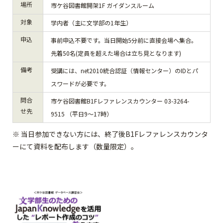
場所
市ケ谷図書館開架1F ガイダンスルーム
対象
学内者（主に文学部の1年生）
申込
事前申込不要です。当日開始5分前に直接会場へ集合。
先着50名(定員を超えた場合は立ち見となります)
備考
受講には、net2010統合認証（情報センター）のIDとパ
スワードが必要です。
問合
市ケ谷図書館B1Fレファレンスカウンター 03-3264-
せ先
9515 （平日9～17時）
※ 当日参加できない方には、終了後B1Fレファレンスカウンタ
ーにて資料を配布します（数量限定）。