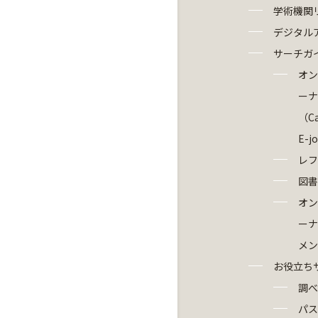
学術機関
デジタル
サーチガ
オン
ーナ
（Ca
E-j
レフ
図書
オン
ーナ
メン
お役立ち
調べ
パス