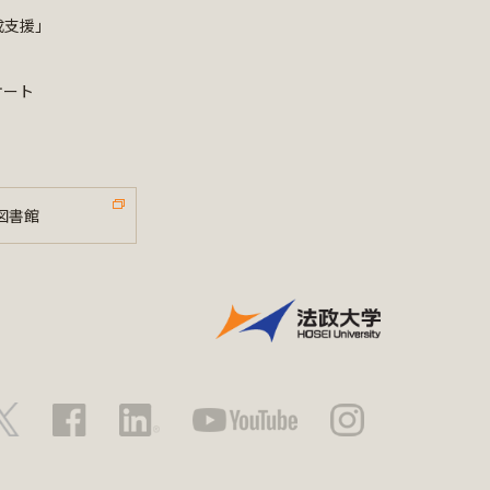
成支援」
ケート
図書館