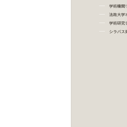
学術機関
法政大学
学術研究
シラバス