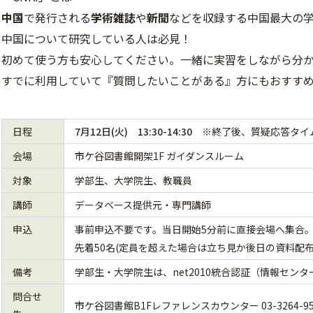
中国
で発行される
学術雑誌
や
新聞
などを収録する中国最大の
中国について研究している人は必見！
初めて使う方も安心してください。一緒に実習をしながら分
すでに利用していて『質問したいことがある』方にもおすす
日程
7月12日(火) 13:30-14:30
※終了後、質疑応答タイ
会場
市ケ谷図書館開架1F ガイダンスルーム
対象
学部生、大学院生、教職員
講師
データベース提供元・専門講師
申込
事前申込不要です。当日開始5分前に直接会場へ集合
先着50名(定員を超えた場合は立ち見か後日の資料配布
備考
学部生・大学院生は、net2010統合認証（情報セン
問合せ
市ケ谷図書館B1Fレファレンスカウンター 03-3264-95