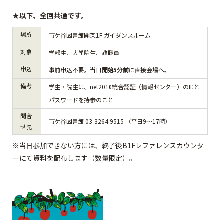
★以下、全回共通です。
場所
市ケ谷図書館開架1F ガイダンスルーム
対象
学部生、大学院生、教職員
申込
事前申込不要。当日
開始5分前
に直接会場へ。
備考
学生・院生は、net2010統合認証（情報センター）のIDと
パスワードを持参のこと
問合
市ケ谷図書館 03-3264-9515 （平日9～17時）
せ先
※当日参加できない方には、終了後B1Fレファレンスカウンタ
ーにて資料を配布します（数量限定）。