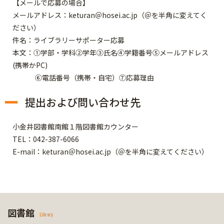
【メールで応募の場合】
メールアドレス：keturan＠hosei.ac.jp（＠を半角に変えてく
ださい）
件名：ライブラリーサポーター応募
本文：①学部・学科②学年③氏名④学籍番号⑤メールアドレス
(携帯かPC)
⑥電話番号（携帯・自宅）⑦応募理由
提出および問い合わせ先
小金井図書館南館１階図書館カウンター
TEL：042-387-6066
E-mail：keturan＠hosei.ac.jp（＠を半角に変えてください）
図書館
Library