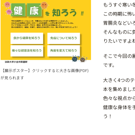
もうすぐ寒い
この時期に怖
胃腸炎などい
そんなものに
りたいですよ
そこで今回の
です。
【展示ポスター】クリックすると大きな画像(PDF)
が見られます
大きく4つの
本を集めまし
色々な視点か
健康な身体を
う！