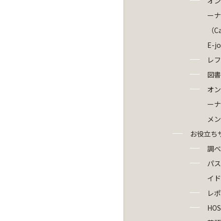
オン
ーナ
（Ca
E-j
レフ
図書
オン
ーナ
メン
お役立ち
調べ
パス
イド
レポ
HOS