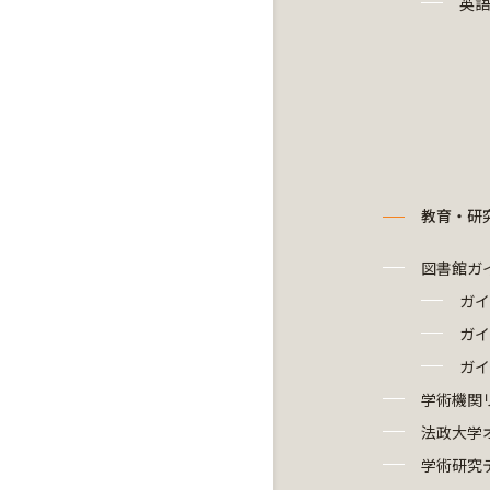
英語
教育・研
図書館ガ
ガイ
ガイ
ガイ
学術機関
法政大学
学術研究