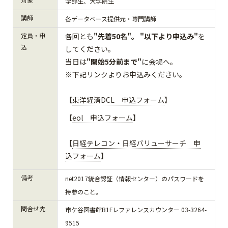
学部生、大学院生
講師
各データベース提供元・専門講師
定員・申
各回とも
"先着50名"
。
"以下より申込み"
を
込
してください。
当日は
"開始5分前まで"
に会場へ。
※下記リンクよりお申込みください。
【
東洋経済DCL 申込フォーム
】
【
eol 申込フォーム
】
【
日経テレコン・日経バリューサーチ 申
込フォーム
】
備考
net2017統合認証（情報センター）のパスワードを
持参のこと。
問合せ先
市ケ谷図書館B1Fレファレンスカウンター 03-3264-
9515