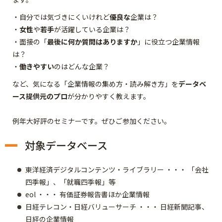
・自分では気づきにくいけれど
優良な
企業は？
・
女性
や
若手
が活躍している企業は？
・面接の「
最後に何か質問はありますか
」に役立つ企業情報
は？
・
働
きやすい
のはどんな企業？
など、気になる「企業情報の集め方・読み解き方」を
データベ
ース提供元のプロ
が分かりやすく教えます。
例年大好評のセミナーです。ぜひご参加ください。
対象データベース
東洋経済デジタルコンテンツ・ライブラリー ・・・ 「会社
四季報」、「就職四季報」等
eol ・・・ 有価証券報告書ほか企業情報
日経テレコン・日経バリューサーチ ・・・ 日経新聞記事、
日経の企業情報