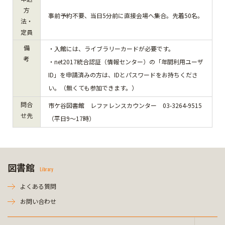
方
事前予約不要、当日5分前に直接会場へ集合。先着50名。
法・
定員
備
・入館には、ライブラリーカードが必要です。
考
・net2017統合認証（情報センター）の「年間利用ユーザ
ID」を申請済みの方は、IDとパスワードをお持ちくださ
い。（無くても参加できます。）
問合
市ケ谷図書館 レファレンスカウンター 03-3264-9515
せ先
（平日9～17時）
図書館
Library
よくある質問
お問い合わせ