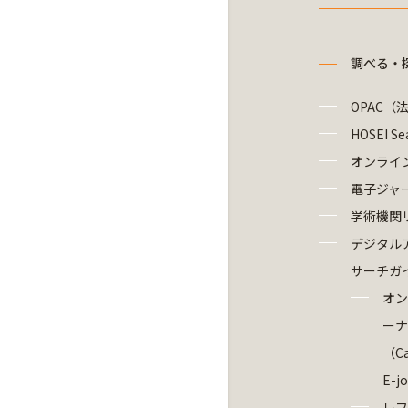
調べる・
OPAC（
HOSEI Se
オンライ
電子ジャ
学術機関
デジタル
サーチガ
オン
ーナ
（Ca
E-j
レフ