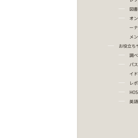
図書
オン
ーナ
メン
お役立ち
調べ
パス
イド
レポ
HOS
英語