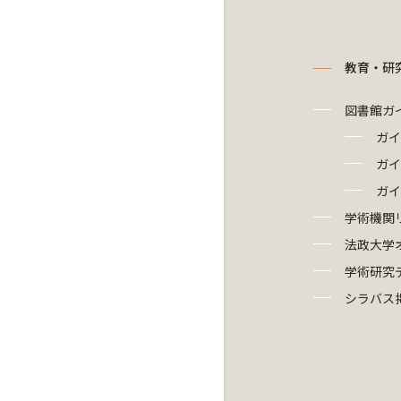
教育・研
図書館ガ
ガイ
ガイ
ガイ
学術機関
法政大学
学術研究
シラバス