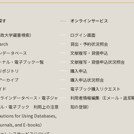
探す
オンラインサービス
法政大学蔵書検索）
ログイン画面
arch
貸出・予約状況照会
ンデータベース
文献複写・貸借申込
ーナル・電子ブック一覧
文献複写・貸借申込状況照会
リポジトリ
購入申込
アーカイブ
購入申込状況照会
イド
電子ブック購入リクエスト
ラインデータベース・電子ジャ
利用者情報編集（Eメール・返却
ル・電子ブック 利用上の注意
知の登録）
utions for Using Databases,
ournals, and E-books）
ァレンスサービスについて