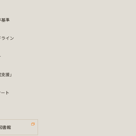
存基準
ドライン
ー
成支援」
ケート
図書館