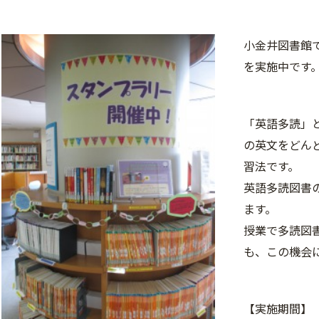
小金井図書館
を実施中です
「英語多読」
の英文をどん
習法です。
英語多読図書
ます。
授業で多読図
も、この機会
【実施期間】