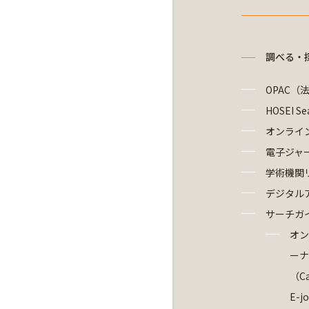
調べる・
OPAC（
HOSEI Se
オンライ
電子ジャ
学術機関
デジタル
サーチガ
オン
ーナ
（Ca
E-j