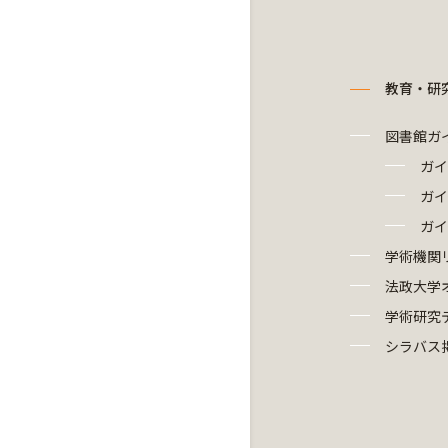
教育・研
図書館ガ
ガイ
ガイ
ガイ
学術機関
法政大学
学術研究
シラバス