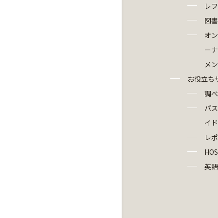
レフ
図書
オン
ーナ
メン
お役立ち
調べ
パス
イド
レポ
HOS
英語