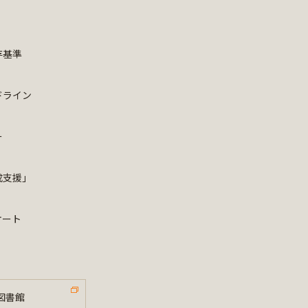
存基準
ドライン
ー
成支援」
ケート
図書館