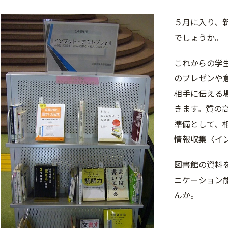
５月に入り、
でしょうか。
これからの学
のプレゼンや
相手に伝える
きます。質の
準備として、
情報収集〈イ
図書館の資料
ニケーション
んか。