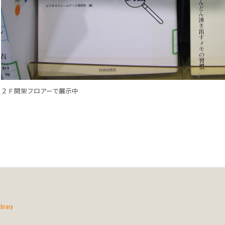
２Ｆ開架フロアーで展示中
ibrary