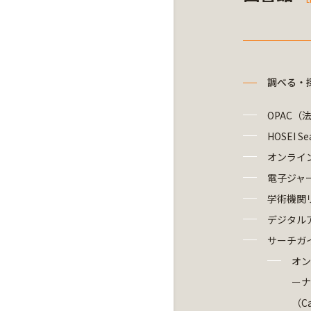
調べる・
OPAC（
HOSEI Se
オンライ
電子ジャ
学術機関
デジタル
サーチガ
オン
ーナ
（Ca