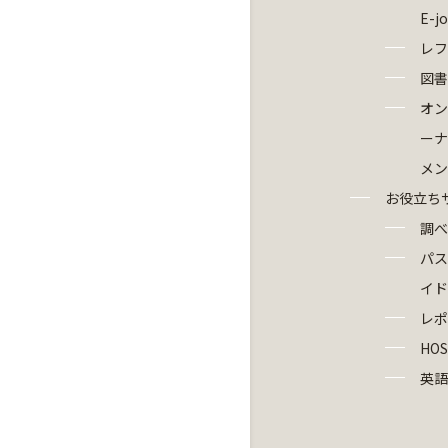
E-j
レフ
図書
オン
ーナ
メン
お役立ち
調べ
パス
イド
レポ
HOS
英語