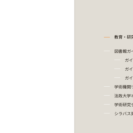
教育・研
図書館ガ
ガイ
ガイ
ガイ
学術機関
法政大学
学術研究
シラバス