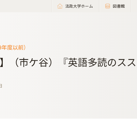
法政大学ホーム
図書館
19年度以前）
】（市ケ谷）『英語多読のススメ
日