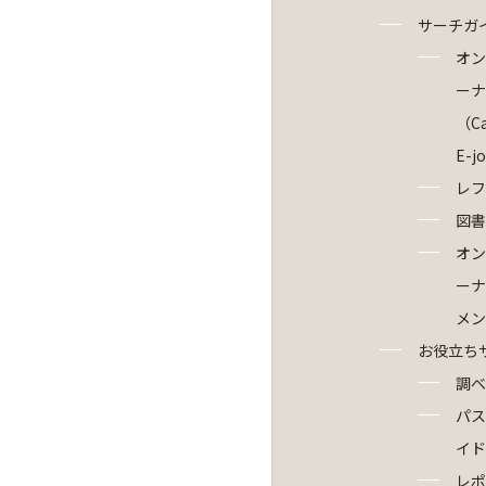
サーチガ
オン
ーナ
（Ca
E-j
レフ
図書
オン
ーナ
メン
お役立ち
調べ
パス
イド
レポ