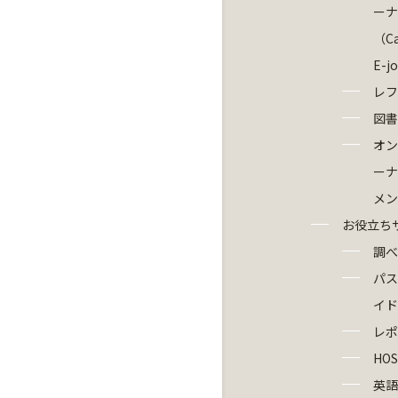
ーナ
（Ca
E-j
レフ
図書
オン
ーナ
メン
お役立ち
調べ
パス
イド
レポ
HOS
英語