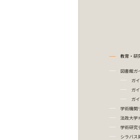
教育・研
図書館ガ
ガイ
ガイ
ガイ
学術機関
法政大学
学術研究
シラバス