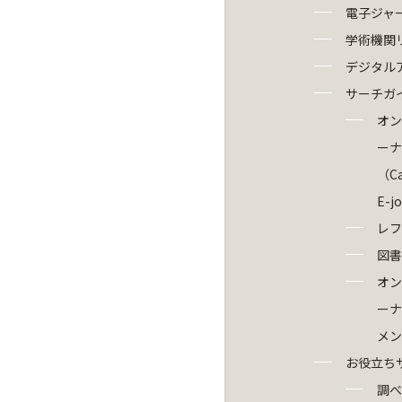
電子ジャ
学術機関
デジタル
サーチガ
オン
ーナ
（Ca
E-j
レフ
図書
オン
ーナ
メン
お役立ち
調べ