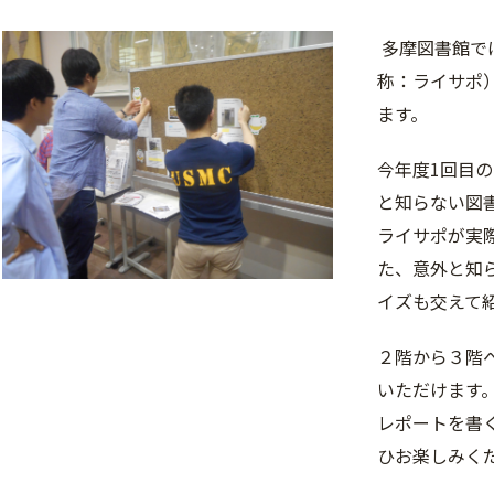
多摩図書館で
称：ライサポ
ます。
今年度1回目
と知らない図
ライサポが実
た、意外と知
イズも交えて
２階から３階
いただけます
レポートを書
ひお楽しみく