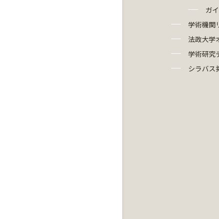
ガイ
学術機関
法政大学
学術研究
シラバス