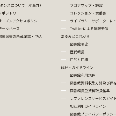
ダンスについて（小金井）
フロアマップ・施設
リポジトリ
コレクション・貴重書
オープンアクセスポリシー
ライブラリーサポーターに
データベース
Twitterによる情報発信
掲載図書の所蔵確認・申込
あゆみとこれから
図書館略史
歴代館長
目的と目標
規程・ガイドライン
図書館利用規程
図書館資料収集方針及び保
図書館貴重資料取扱基準
レファレンスサービスガイ
相互利用ガイドライン
図書館プライバシーポリシ